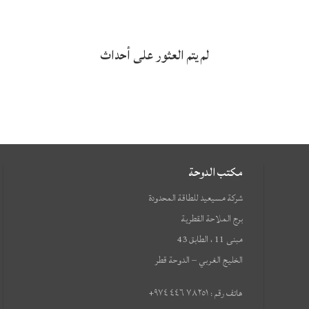
لم يتم العثور على أحداث
مكتب الدوحة
شركة مسيعيد للطاقة المحدودة
برج الملاحة القطرية
مبنى 11 ، الطابق 43
الخليج الغربي – الدوحة قطر
هاتف رقم : ٢٥١ ٧٨ ٤٤٦ ٩٧٤+