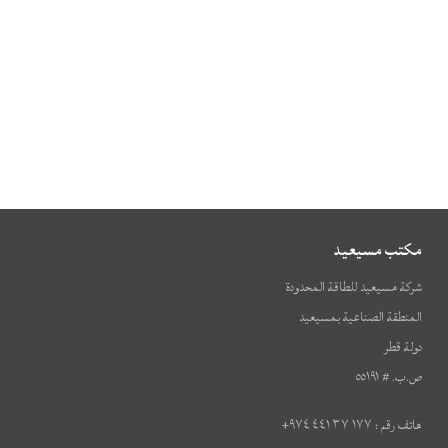
مكتب مسيعيد
شركة مسيعيد للطاقة المحدودة
المنطقة الصناعية بمسيعيد
دولة قطر
ص.ب. # ٥٥١٩١
هاتف رقم : ١٧٧ ٣٧ ٤٤١ ٩٧٤+