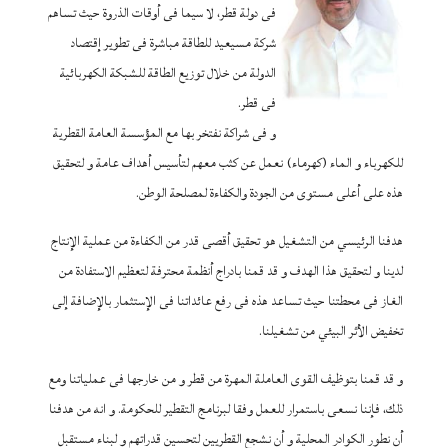
فى دولة قطر، لا سيما فى أوقات الذروة حيث تساهم
شركة مسيعيد للطاقة مباشرة فى تطوير إقتصاد
الدولة من خلال توزيع الطاقة للشبكة الكهربائية
فى قطر.
و فى شراكة نفتخر بها مع المؤسسة العامة القطرية
للكهرباء و الماء (كهرماء) نعمل عن كثب معهم لتأسيس أهداف عامة و لتحقيق
هذه على أعلى مستوى من الجودة والكفاءة لمصلحة الوطن.
هدفنا الرئيسي من التشغيل هو تحقيق أقصى قدر من الكفاءة من عملية الإنتاج
لدينا و لتحقيق هذا الهدف و قد قمنا بادراج أنظمة محترفة لتعظيم الاستفادة من
الغاز فى محطتنا حيث تساعد هذه فى رفع عائداتنا فى الإستثمار بالإضافة إلى
تخفيض الأثر البيئي من تشغيلنا.
و قد قمنا بتوظيف القوى العاملة المهرة من قطر و من خارجها فى عملياتنا ومع
ذلك، فإننا نسعى باستمرار للعمل وفقا لبرنامج التقطير للحكومة. و انه من هدفنا
أن نطور الكوادر المحلية و أن نشجع القطريين لتحسين قدراتهم و لبناء مستقبل