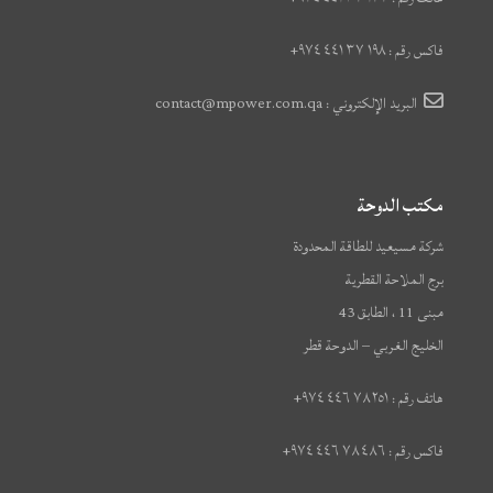
فاكس رقم : ١٩٨ ٣٧ ٤٤١ ٩٧٤+
البريد الإلكتروني : contact@mpower.com.qa
مكتب الدوحة
شركة مسيعيد للطاقة المحدودة
برج الملاحة القطرية
مبنى 11 ، الطابق 43
الخليج الغربي – الدوحة قطر
هاتف رقم : ٢٥١ ٧٨ ٤٤٦ ٩٧٤+
فاكس رقم : ٤٨٦ ٧٨ ٤٤٦ ٩٧٤+